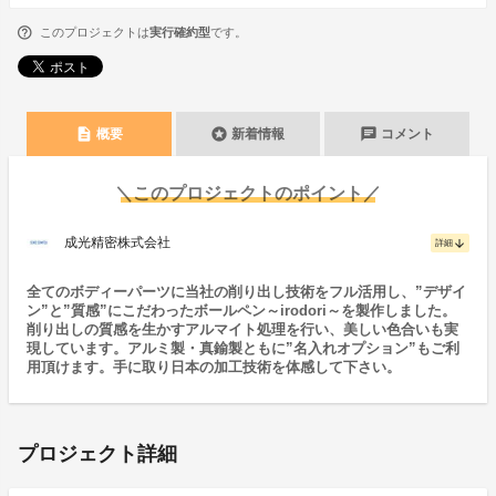
このプロジェクトは
実行確約型
です。
description
stars
chat
概要
新着情報
コメント
＼このプロジェクトのポイント／
成光精密株式会社
arrow_downward
詳細
全てのボディーパーツに当社の削り出し技術をフル活用し、”デザイ
ン”と”質感”にこだわったボールペン～irodori～を製作しました。
削り出しの質感を生かすアルマイト処理を行い、美しい色合いも実
現しています。アルミ製・真鍮製ともに”名入れオプション”もご利
用頂けます。手に取り日本の加工技術を体感して下さい。
プロジェクト詳細