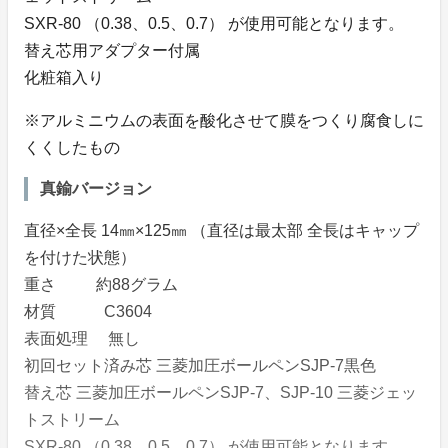
SXR-80 （0.38、0.5、0.7） が使用可能となります。
替え芯用アダプター付属
化粧箱入り
※アルミニウムの表面を酸化させて膜をつくり腐食しに
くくしたもの
真鍮バージョン
直径×全長 14㎜×125㎜ （直径は最太部 全長はキャップ
を付けた状態）
重さ 約88グラム
材質 C3604
表面処理 無し
初回セット済み芯 三菱加圧ボールペンSJP-7黒色
替え芯 三菱加圧ボールペンSJP-7、SJP-10 三菱ジェッ
トストリーム
SXR-80 （0.38、0.5、0.7） が使用可能となります。