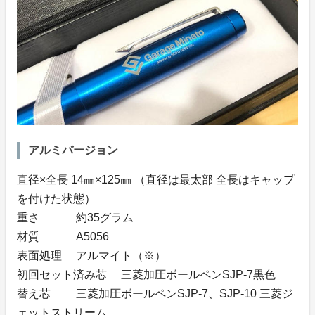
アルミバージョン
直径×全長 14㎜×125㎜ （直径は最太部 全長はキャップ
を付けた状態）
重さ 約35グラム
材質 A5056
表面処理 アルマイト（※）
初回セット済み芯 三菱加圧ボールペンSJP-7黒色
替え芯 三菱加圧ボールペンSJP-7、SJP-10 三菱ジ
ェットストリーム