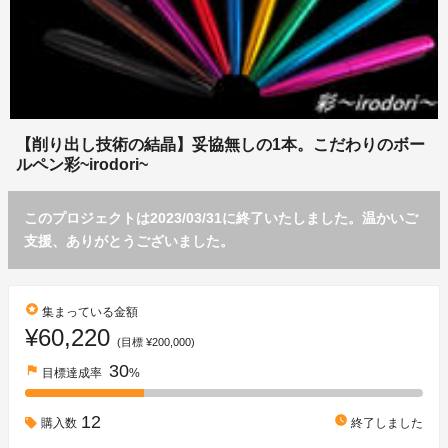
【削り出し技術の結晶】妥協無しの1本。こだわりのボー
ルペン彩~irodori~
このプロジェクトは2023/03/31に終了いたしました。温かいご
支援、ありがとうございました。
stars
集まっている金額
¥60,220
(目標 ¥200,000)
30
flag
目標達成率
%
12
watch_later
購入数
終了しました