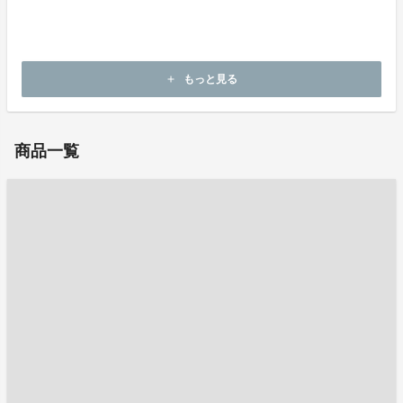
ホームページ：
https://www.seikouseimitsu.com/
もっと見る
add
お問い合わせ：
info@seikou-seimitsu.com
商品一覧