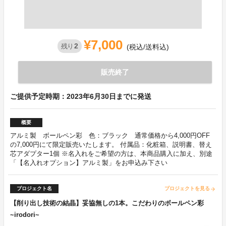
¥7,000
2
残り
(税込/送料込)
販売終了
ご提供予定時期：2023年6月30日までに発送
概要
アルミ製 ボールペン彩 色：ブラック 通常価格から4,000円OFF
の7,000円にて限定販売いたします。 付属品：化粧箱、説明書、替え
芯アダプター1個 ※名入れをご希望の方は、本商品購入に加え、別途
「【名入れオプション】アルミ製」をお申込み下さい
プロジェクト名
プロジェクトを見る
arrow_forward
【削り出し技術の結晶】妥協無しの1本。こだわりのボールペン彩
~irodori~