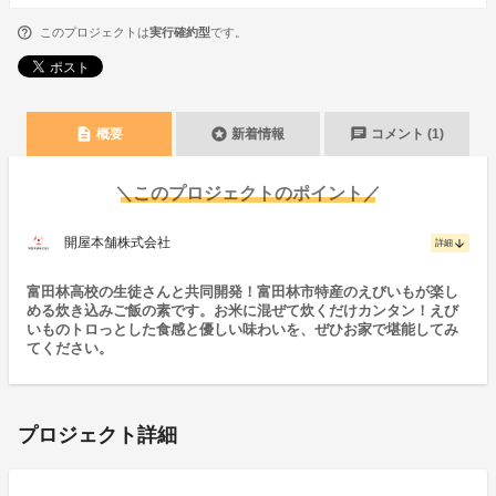
このプロジェクトは
実行確約型
です。
description
stars
chat
概要
新着情報
コメント (1)
＼このプロジェクトのポイント／
開屋本舗株式会社
arrow_downward
詳細
富田林高校の生徒さんと共同開発！富田林市特産のえびいもが楽し
める炊き込みご飯の素です。お米に混ぜて炊くだけカンタン！えび
いものトロっとした食感と優しい味わいを、ぜひお家で堪能してみ
てください。
プロジェクト詳細