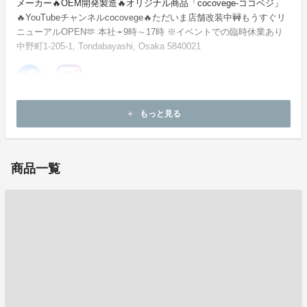
メーカー🔥OEM開発製造🔥オリジナル商品「cocovege-ココベジ」
🔥YouTubeチャンネルcocovege🔥ただいま店舗改装中🚧もうすぐリ
ニューアルOPEN🫶 本社➛9時～17時 ※イベントでの臨時休業あり
中野町1-205-1, Tondabayashi, Osaka 5840021
ホームページ：
http://hirakiyahonpo-japan.net
もっと見る
add
お問い合わせ：
hirakiyahonpo2@gmail.com
商品一覧