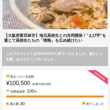
【大阪府富田林市】地元高校生との共同開発！”えび芋”を
通じて高校生たちの「情熱」を広め続けたい
このプロジェクトは2024/12/27に終了いたしました。温かいご
支援、ありがとうございました。
Success
stars
集まっている金額
¥100,500
(目標 ¥100,000)
100
flag
目標達成率
%
30
watch_later
購入数
終了しました