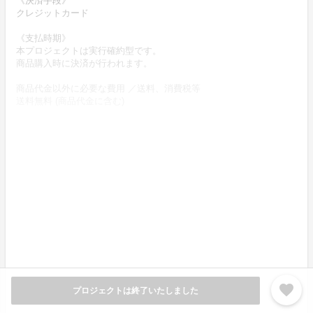
《決済手段》
クレジットカード
《支払時期》
本プロジェクトは実行確約型です。
商品購入時に決済が行われます。
商品代金以外に必要な費用 ／送料、消費税等
送料無料 (商品代金に含む)
返品の取扱条件／返品期限、返品時の送料負担または解約や退会条
件
《返品の取扱い条件》
輸送による商品の破損および発送ミスがあった場合のみ返品可。
商品到着後14日以内に出品者連絡先に記載のメールアドレスにご連
絡いただいた後、
出品者から連絡のある返送先へ送料出品者負担でご返送下さい。
上記返品条件に該当しないお客様都合のキャンセルはお受けしてお
りません。
《不良品の取扱条件》
favorite
商品受取時に必ず商品の確認をお願いいたします。
プロジェクトは終了いたしました
商品には万全を期しておりますが、万が一下記理由による不良品の