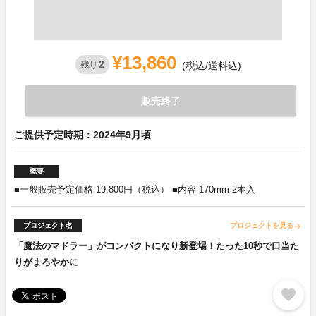
¥13,860
2
残り
(税込/送料込)
販売終了
ご提供予定時期：2024年9月頃
概要
■一般販売予定価格 19,800円（税込） ■内容 170mm 2本入
プロジェクト名
プロジェクトを見る
arrow_forward
「魔法のマドラー」がコンパクトになり新登場！たった10秒で口当た
りがまろやかに
favorite