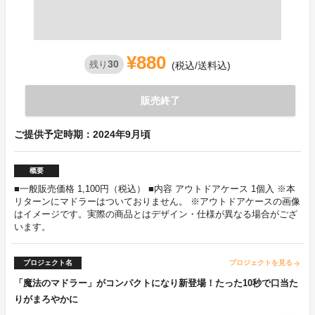
¥880
30
残り
(税込/送料込)
販売終了
ご提供予定時期：2024年9月頃
概要
■一般販売価格 1,100円（税込） ■内容 アウトドアケース 1個入 ※本
リターンにマドラーはついておりません。 ※アウトドアケースの画像
はイメージです。実際の商品とはデザイン・仕様が異なる場合がござ
います。
プロジェクト名
プロジェクトを見る
arrow_forward
「魔法のマドラー」がコンパクトになり新登場！たった10秒で口当た
りがまろやかに