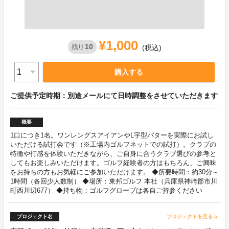
¥1,000
10
残り
(税込)
購入する
ご提供予定時期：別途メールにて日時調整をさせていただきます
概要
1口につき1名。ワンレングスアイアンやL字型パターを実際にお試し
いただける試打会です（※工場内ゴルフネットでの試打）。クラブの
特徴や打感を体験いただきながら、ご自身に合うクラブ選びの参考と
してもお楽しみいただけます。ゴルフ経験者の方はもちろん、ご興味
をお持ちの方もお気軽にご参加いただけます。 ◆所要時間：約30分～
1時間（各回少人数制） ◆場所：東邦ゴルフ 本社（兵庫県神崎郡市川
町西川辺677） ◆持ち物：ゴルフグローブは各自ご持参ください
プロジェクト名
プロジェクトを見る
arrow_forward