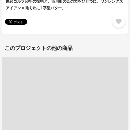
東邦ゴルフ60年の技術と、市川町の匠の力をひとつに。ワンレングス
アイアン × 削り出しL字型パター。
favorite
このプロジェクトの他の商品