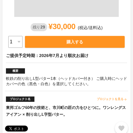
¥30,000
29
残り
(税込/送料込)
購入する
ご提供予定時期：2026年7月より順次お届け
概要
軟鉄の削り出しL型パター1本（ヘッドカバー付き） ご購入時にヘッド
カバーの色（黒色・白色）を選択してください。
プロジェクト名
プロジェクトを見る
arrow_forward
東邦ゴルフ60年の技術と、市川町の匠の力をひとつに。ワンレングス
アイアン × 削り出しL字型パター。
favorite