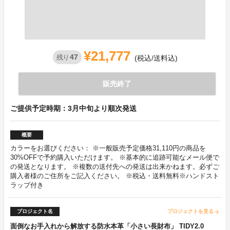
¥21,777
47
残り
(税込/送料込)
販売終了
ご提供予定時期：3月中旬より順次発送
概要
カラーをお選びください： ※一般販売予定価格31,110円の商品を
30%OFFで予約購入いただけます。 ※基本的に追跡可能なメール便で
の発送となります。 ※複数の送付先への発送は出来かねます。必ずご
購入者様のご住所をご記入ください。 ※税込・送料無料※ハンドスト
ラップ付き
プロジェクト名
プロジェクトを見る
arrow_forward
面倒なお手入れから解放する防水本革「小さい長財布」 TIDY2.0