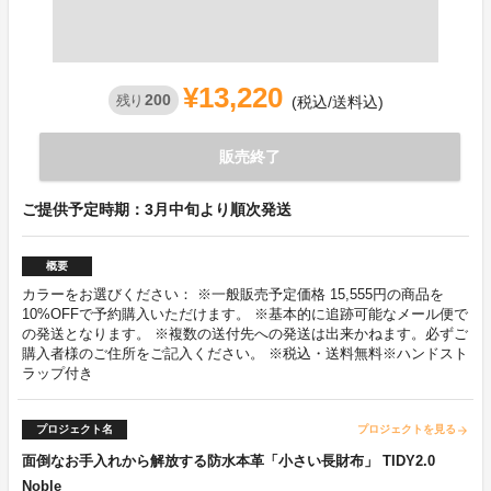
¥13,220
200
残り
(税込/送料込)
販売終了
ご提供予定時期：3月中旬より順次発送
概要
カラーをお選びください： ※一般販売予定価格 15,555円の商品を
10%OFFで予約購入いただけます。 ※基本的に追跡可能なメール便で
の発送となります。 ※複数の送付先への発送は出来かねます。必ずご
購入者様のご住所をご記入ください。 ※税込・送料無料※ハンドスト
ラップ付き
プロジェクト名
プロジェクトを見る
arrow_forward
面倒なお手入れから解放する防水本革「小さい長財布」 TIDY2.0
Noble