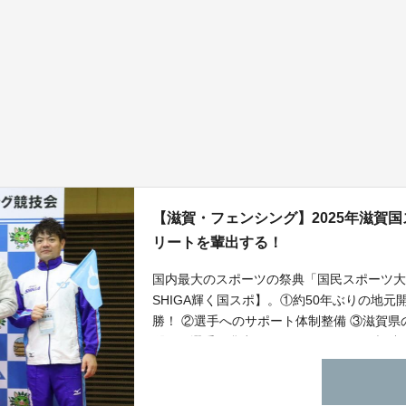
【滋賀・フェンシング】2025年滋賀
リートを輩出する！
国内最大のスポーツの祭典「国民スポーツ大
SHIGA輝く国スポ】。①約50年ぶりの地
勝！ ②選手へのサポート体制整備 ③滋賀
躍する選手を輩出する！という3つの目標達