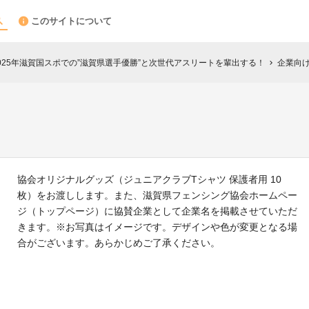
このサイトについて
025年滋賀国スポでの”滋賀県選手優勝”と次世代アスリートを輩出する！
企業向
chevron_right
協会オリジナルグッズ（ジュニアクラブTシャツ 保護者用 10
枚）をお渡しします。また、滋賀県フェンシング協会ホームペー
ジ（トップページ）に協賛企業として企業名を掲載させていただ
きます。※お写真はイメージです。デザインや色が変更となる場
合がございます。あらかじめご了承ください。