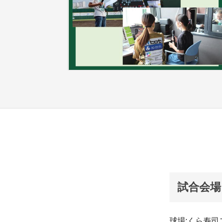
試合会場
球場:くら寿司