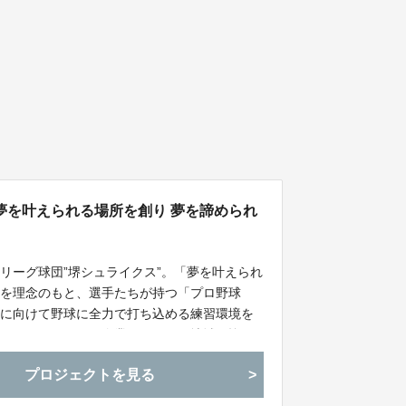
夢を叶えられる場所を創り 夢を諦められ
リーグ球団”堺シュライクス”。「夢を叶えられ
」を理念のもと、選手たちが持つ「プロ野球
現に向けて野球に全力で打ち込める練習環境を
いているスポンサー企業、ファン・地域の皆さ
を目指して活動して参ります。
プロジェクトを見る