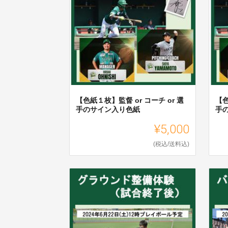
【色紙１枚】監督 or コーチ or 選
【色
手のサイン入り色紙
手
¥5,000
(税込/送料込)