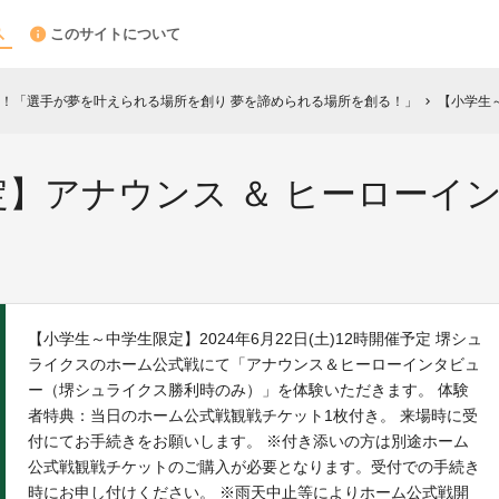
このサイトについて
！「選手が夢を叶えられる場所を創り 夢を諦められる場所を創る！」
【小学生～中学
chevron_right
】アナウンス ＆ ヒーローインタ
【小学生～中学生限定】2024年6月22日(土)12時開催予定 堺シュ
ライクスのホーム公式戦にて「アナウンス＆ヒーローインタビュ
ー（堺シュライクス勝利時のみ）」を体験いただきます。 体験
者特典：当日のホーム公式戦観戦チケット1枚付き。 来場時に受
付にてお手続きをお願いします。 ※付き添いの方は別途ホーム
公式戦観戦チケットのご購入が必要となります。受付での手続き
時にお申し付けください。 ※雨天中止等によりホーム公式戦開