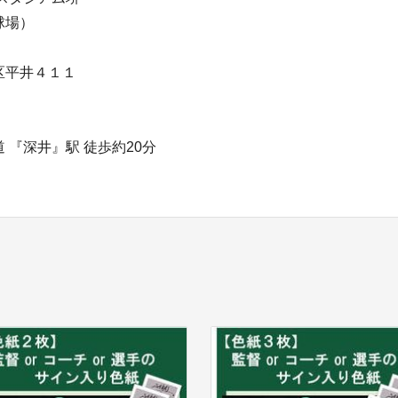
球場）
区平井４１１
 『深井』駅 徒歩約20分