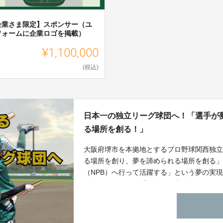
企業さま限定】スポンサー（ユ
フォームに企業ロゴを掲載）
¥1,100,000
(税込)
日本一の独立リーグ球団へ！「選手が
る場所を創る！」
大阪府堺市を本拠地とするプロ野球関西独立
る場所を創り、夢を諦められる場所を創る
（NPB）へ行って活躍する」という夢の実
創りたい。そして「チームを支えていただ
まを野球を通じて夢や希望を届ける」こと