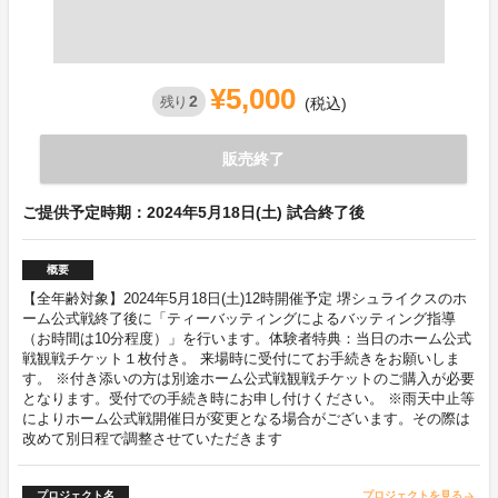
¥5,000
2
残り
(税込)
販売終了
ご提供予定時期：2024年5月18日(土) 試合終了後
概要
【全年齢対象】2024年5月18日(土)12時開催予定 堺シュライクスのホ
ーム公式戦終了後に「ティーバッティングによるバッティング指導
（お時間は10分程度）」を行います。体験者特典：当日のホーム公式
戦観戦チケット１枚付き。 来場時に受付にてお手続きをお願いしま
す。 ※付き添いの方は別途ホーム公式戦観戦チケットのご購入が必要
となります。受付での手続き時にお申し付けください。 ※雨天中止等
によりホーム公式戦開催日が変更となる場合がございます。その際は
改めて別日程で調整させていただきます
プロジェクト名
プロジェクトを見る
arrow_forward