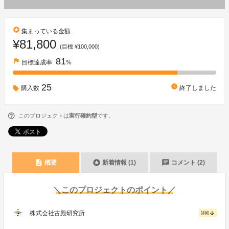
stars
集まっている金額
¥81,800
(目標 ¥100,000)
81
flag
目標達成率
%
25
watch_later
購入数
終了しました
このプロジェクトは
実行確約型
です。
description
stars
chat
概要
新着情報 (1)
コメント (2)
＼このプロジェクトのポイント／
株式会社古殿研究所
arrow_downward
詳細