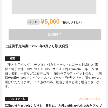
¥5,060
10
残り
(税込/送料込)
販売終了
ご提供予定時期：2026年3月より順次発送
概要
【子ども用バッグ （ラクダ）×1点】ポケットにネーム刺繍付き 素
材：刺子生地 綿/ﾎﾟﾘｴｽﾃﾙ 50/50 サイズ：約33x42cm ネーム 刺
繍：名前・一言など16文字以内 筆記体アルファベットのみ。 刺
繍色は5色（赤/ピンク/シャンパンゴールド/蛍光グリーン/青）からお
選びいただけます。 ※１点物の為、配色が見本と違う場合ございま
す。
プロジェクト名
プロジェクトを見る
arrow_forward
武道の技と布のぬくもりを、日常に。九櫻の端材から生まれたアップ