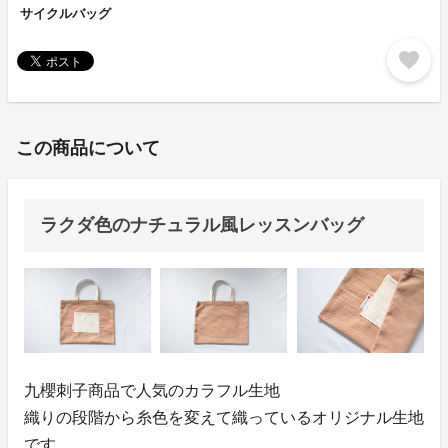
サイクルバッグ
favorite
この商品について
ラクダ色のナチュラル風レッスンバッグ
九櫻刺子商品で人気のカラフル生地
織りの段階から糸色を変えて織っているオリジナル生地
です。