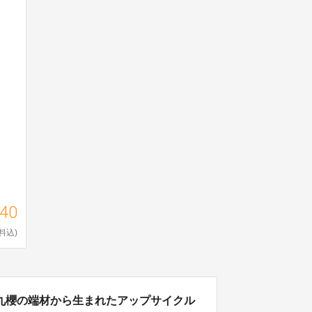
040
料込)
九櫻の端材から生まれたアップサイクル