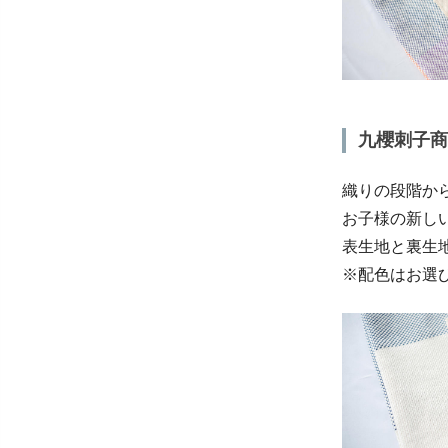
九櫻刺子商
織りの段階か
お子様の新し
表生地と裏生
※配色はお選