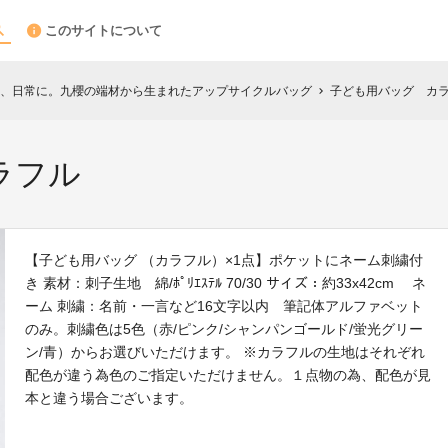
このサイトについて
、日常に。九櫻の端材から生まれたアップサイクルバッグ
子ども用バッグ カ
chevron_right
ラフル
【子ども用バッグ （カラフル）×1点】ポケットにネーム刺繍付
き 素材：刺子生地 綿/ﾎﾟﾘｴｽﾃﾙ 70/30 サイズ：約33x42cm ネ
ーム 刺繍：名前・一言など16文字以内 筆記体アルファベット
のみ。刺繍色は5色（赤/ピンク/シャンパンゴールド/蛍光グリー
ン/青）からお選びいただけます。 ※カラフルの生地はそれぞれ
配色が違う為色のご指定いただけません。１点物の為、配色が見
本と違う場合ございます。