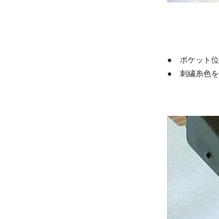
● ポケット
● 刺繍糸色