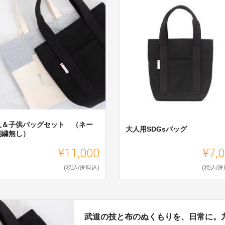
人＆子供バッグセット （ネー
大人用SDGsバッグ
刺繍無し）
¥11,000
¥7,
(税込/送料込)
(税込/送
武道の技と布のぬくもりを、日常に。