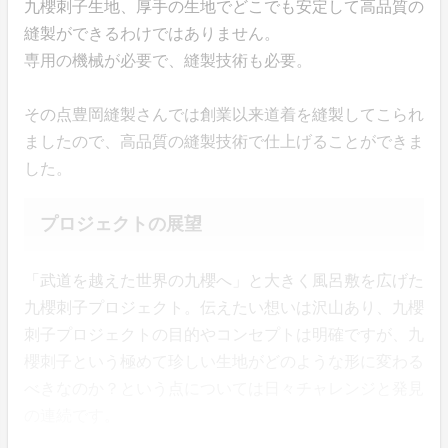
九櫻刺子生地、厚手の生地でどこでも安定して高品質の
縫製ができるわけではありません。
専用の機械が必要で、縫製技術も必要。
その点豊岡縫製さんでは創業以来道着を縫製してこられ
ましたので、高品質の縫製技術で仕上げることができま
した。
プロジェクトの展望
「武道を越えた世界の九櫻へ」と大きく風呂敷を広げた
九櫻刺子プロジェクト。伝えたい想いは沢山あり、九櫻
刺子プロジェクトの目的やコンセプトは明確ですが、九
櫻刺子という極めて珍しい生地がどのような形に変わる
べきなのか？という点については日々チャレンジと発見
の連続です。