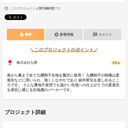
このプロジェクトは
実行確約型
です。
description
stars
chat
概要
新着情報
コメント
＼このプロジェクトのポイント／
株式会社九櫻
arrow_downward
詳細
表から裏まで全て九櫻刺子生地を贅沢に使用！ 九櫻刺子の特徴は柔
道衣などに用いられ、強くしなやかであり 経年変化を楽しめるとこ
ろです。 そんな裏地不使用でも温かい生地への仕上がりでの柔道衣
を身近に感じる生地感のパーカーです。
プロジェクト詳細