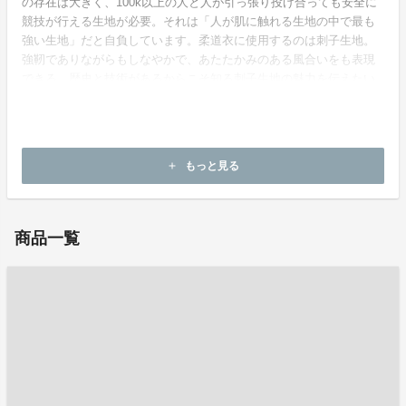
の存在は大きく、100k以上の人と人が引っ張り投げ合っても安全に
競技が行える生地が必要。それは「人が肌に触れる生地の中で最も
強い生地」だと自負しています。柔道衣に使用するのは刺子生地。
強靭でありながらもしなやかで、あたたかみのある風合いをも表現
できる。歴史と技術があるからこそ知る刺子生地の魅力を伝えたい
です。
もっと見る
add
ホームページ：
https://kusakurasashiko.com/
商品一覧