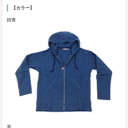
【カラー】
紺青
黒