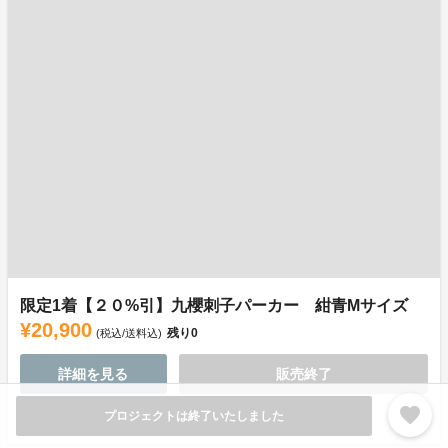
限定1着【２０%引】九櫻刺子パーカー 紺青Mサイズ
¥20,900
残り
0
(税込/送料込)
詳細を見る
販売終了
favorite
プロジェクトは終了いたしました
ご提供予定時期：2024年2月頃