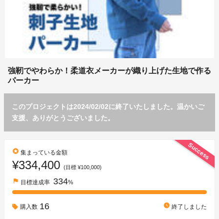
強靭でやわらか！柔道衣メーカーが織り上げた生地で作る
パーカー
このプロジェクトは2024/02/02に終了いたしました。温かいご
支援、ありがとうございました。
Success
stars
集まっている金額
¥334,400
(目標 ¥100,000)
334
flag
目標達成率
%
16
watch_later
購入数
終了しました