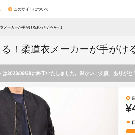
このサイトについて
衣メーカーが手がけるあったかMAー１
る！柔道衣メーカーが手がける
は2023/09/28に終了いたしました。温かいご支援、ありが
stars
¥
flag