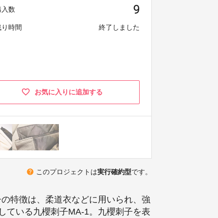
9
購入数
残り時間
終了しました
お気に入りに追加する
help
このプロジェクトは
実行確約型
です。
子の特徴は、柔道衣などに用いられ、強
ている九櫻刺子MA-1。九櫻刺子を表