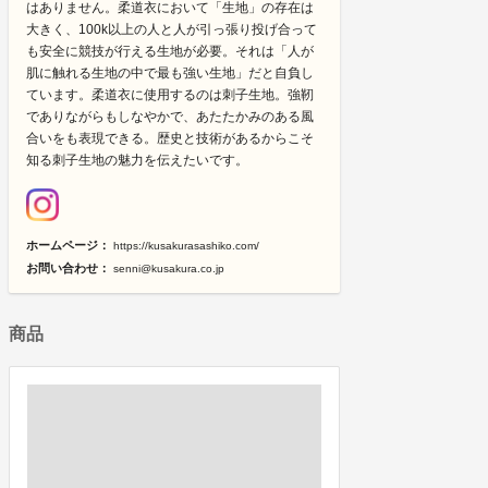
はありません。柔道衣において「生地」の存在は
大きく、100k以上の人と人が引っ張り投げ合って
も安全に競技が行える生地が必要。それは「人が
肌に触れる生地の中で最も強い生地」だと自負し
ています。柔道衣に使用するのは刺子生地。強靭
でありながらもしなやかで、あたたかみのある風
合いをも表現できる。歴史と技術があるからこそ
知る刺子生地の魅力を伝えたいです。
ホームページ：
https://kusakurasashiko.com/
お問い合わせ：
senni@kusakura.co.jp
商品