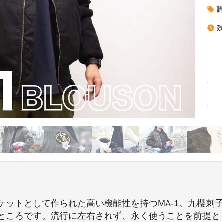
local_offer
watch_later
ケットとして作られた高い機能性を持つMA-1。九櫻刺
ところです。流行に左右されず、永く使うことを前提とし