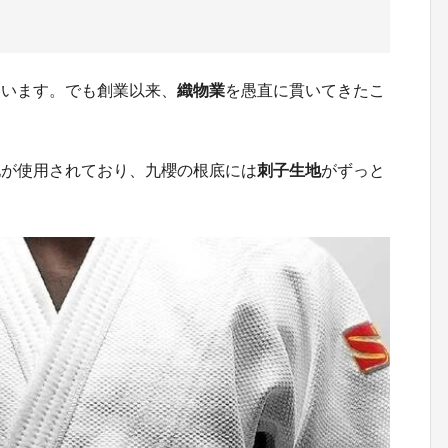
ています。でも創業以来、
織物業
を愚直に貫いてきたこ
地が使用されており、九櫻の根底には
刺子生地
がずっと