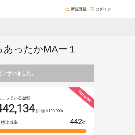
新規登録
ログイン
あったかMAー１
とうございました。
Success
集まっている金額
442,134
¥100,000)
(目標
442
%
目標達成率