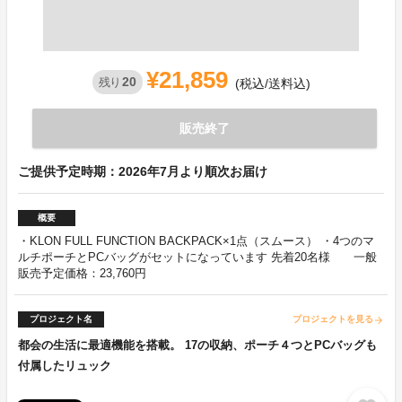
¥21,859
20
残り
(税込/送料込)
販売終了
ご提供予定時期：2026年7月より順次お届け
概要
・KLON FULL FUNCTION BACKPACK×1点（スムース） ・4つのマ
ルチポーチとPCバッグがセットになっています 先着20名様 一般
販売予定価格：23,760円
プロジェクト名
プロジェクトを見る
arrow_forward
都会の生活に最適機能を搭載。 17の収納、ポーチ４つとPCバッグも
付属したリュック