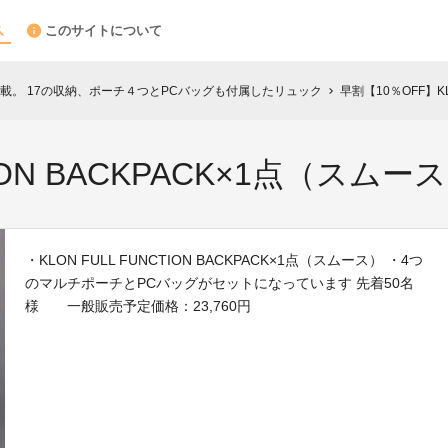
このサイトについて
載。 17の収納、ポーチ４つとPCバッグも付属したリュック
早割【10％OFF】K
chevron_right
ON BACKPACK×1点（スムー
・KLON FULL FUNCTION BACKPACK×1点（スムース） ・4つ
のマルチポーチとPCバッグがセットになっています 先着50名
様 一般販売予定価格：23,760円