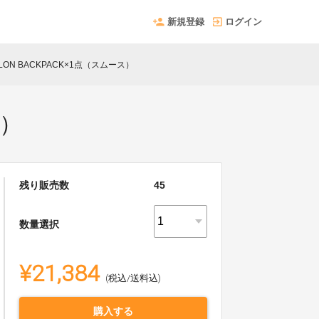
新規登録
ログイン
LON BACKPACK×1点（スムース）
ス）
残り販売数
45
数量選択
¥21,384
(税込/送料込)
購入する