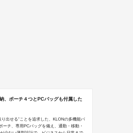
収納、ポーチ４つとPCバッグも付属した
り出せる”ことを追求した、KLONの多機能バ
チポーチ、専用PCバッグを備え、通勤・移動・
感が少ない薄型設計で、ビジネスから日常まで