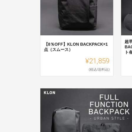
超早
【8％OFF】KLON BACKPACK×1
BA
点（スムース）
ト
¥21,859
(税込/送料込)