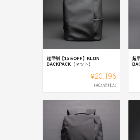
超早割【15％OFF】KLON
超早
BACKPACK（マット）
BA
¥20,196
(税込/送料込)