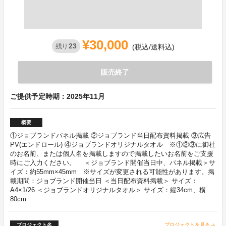
¥30,000
23
残り
(税込/送料込)
販売終了
ご提供予定時期：2025年11月
概要
①ジョブランドパネル掲載 ②ジョブランド当日配布資料掲載 ③広告
PV(エンドロール) ④ジョブランドオリジナルタオル ※①②③に御社
のお名前、または個人名を掲載しますので掲載したいお名前をご支援
時にご入力ください。 ＜ジョブランド開催当日中、パネル掲載＞サ
イズ：約55mm×45mm ※サイズが変更される可能性があります。掲
載期間：ジョブランド開催当日 ＜当日配布資料掲載＞ サイズ：
A4×1/26 ＜ジョブランドオリジナルタオル＞ サイズ：縦34cm、横
80cm
プロジェクト名
プロジェクトを見る
arrow_forward