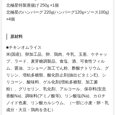
北極星特製唐揚げ 250
g
×1個
北極星のハンバーグ 220
g
(ハンバーグ120
g
+ソース100
g
)
×4個
原材料
■チキンオムライス
米(国産)、卵加工品、卵、鶏肉、牛乳、玉葱、ケチャッ
プ、ラード、麦芽糖調製品、食塩、酒、可食性フィル
ム、醤油、コショー／加工でん粉、酢酸ナトリウム、グ
リシン、増粘多糖類、酸化防止剤(抽出ビタミンE)、シ
リコーン、酸味料、ゲル化剤(増粘多糖類、加工澱
粉）、グリセリン、乳化剤、アルコール、保存料(安息
香酸Na)、調味料(アミノ酸等)、リン酸塩(Na)、カロチ
ノイド色素、リン酸カルシウム、（一部に小麦・卵・乳
成分・大豆・鶏肉を含む）