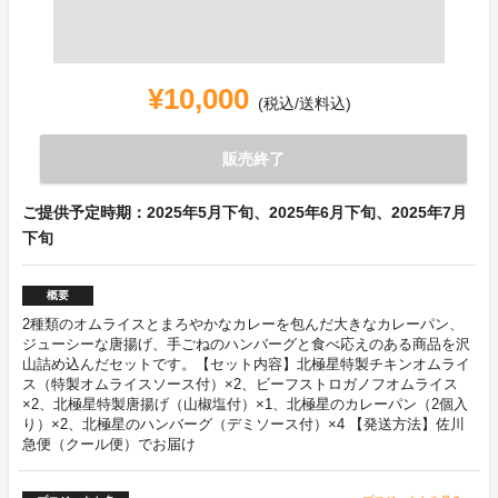
¥10,000
(税込/送料込)
販売終了
ご提供予定時期：2025年5月下旬、2025年6月下旬、2025年7月
下旬
概要
2種類のオムライスとまろやかなカレーを包んだ大きなカレーパン、
ジューシーな唐揚げ、手ごねのハンバーグと食べ応えのある商品を沢
山詰め込んだセットです。【セット内容】北極星特製チキンオムライ
ス（特製オムライスソース付）×2、ビーフストロガノフオムライス
×2、北極星特製唐揚げ（山椒塩付）×1、北極星のカレーパン（2個入
り）×2、北極星のハンバーグ（デミソース付）×4 【発送方法】佐川
急便（クール便）でお届け