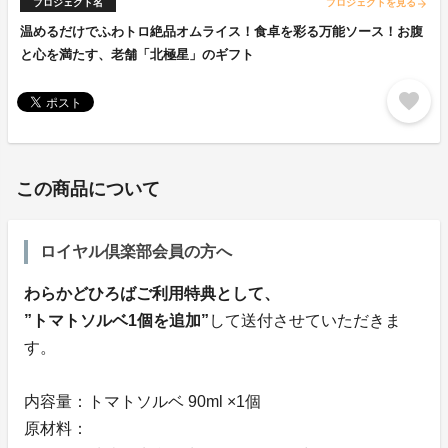
プロジェクト名
プロジェクトを見る
arrow_forward
温めるだけでふわトロ絶品オムライス！食卓を彩る万能ソース！お腹
と心を満たす、老舗「北極星」のギフト
favorite
この商品について
ロイヤル倶楽部会員の方へ
わらかどひろばご利用特典として、
”トマトソルベ1個を追加”
して送付させていただきま
す。
内容量：トマトソルベ 90ml ×1個
原材料：