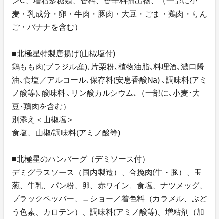
ンC、増粘多糖類、香料、香辛料抽出物、（一部に小
麦・乳成分・卵・牛肉・豚肉・大豆・ごま・鶏肉・りん
ご・バナナを含む）
■北極星特製唐揚げ(山椒塩付)
鶏もも肉(ブラジル産)､片栗粉､植物油脂､料理酒､濃口醤
油､食塩／アルコール､保存料(安息香酸Na) ､調味料(アミ
ノ酸等)､酸味料 ､リン酸カルシウム､（一部に､小麦･大
豆･鶏肉を含む）
別添え＜山椒塩＞
食塩、山椒/調味料(アミノ酸等)
■北極星のハンバーグ（デミソース付）
デミグラスソース（国内製造）、合挽肉(牛・豚）、玉
葱、牛乳、パン粉、卵、赤ワイン、食塩、ナツメッグ、
ブラックペッパー、コショー／着色料（カラメル、ぶど
う色素、カロテン）、調味料(アミノ酸等)、増粘剤（加