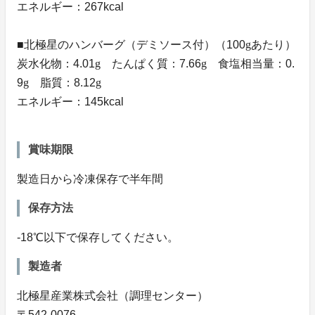
エネルギー：267kcal
■北極星のハンバーグ（デミソース付）（100
g
あたり）
炭水化物：4.01
g
たんぱく質：7.66
g
食塩相当量：0.
9
g
脂質：8.12
g
エネルギー：145kcal
賞味期限
製造日から冷凍保存で半年間
保存方法
-18℃以下で保存してください。
製造者
北極星産業株式会社（調理センター）
〒542-0076