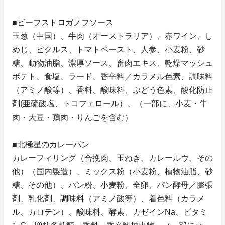
■ビーフストロガノフソース
玉葱（中国）、牛肉（オーストラリア）、赤ワイン、し
めじ、ピクルス、トマトペースト、人参、小麦粉、砂
糖、動物油脂、濃厚ソース、畜肉エキス、乾燥マッシュ
ポテト、食塩、ラード、香辛料／カラメル色素、調味料
（アミノ酸等）、香料、酸味料、ぶどう色素、酸化防止
剤(亜硫酸塩、トコフェロール）、（一部に、小麦・牛
肉・大豆・鶏肉・りんごを含む）
■北極星のカレーパン
カレーフィリング（合挽肉、玉ねぎ、カレールウ、その
他）（国内製造）、ミックス粉（小麦粉、植物油脂、砂
糖、その他）、パン粉、小麦粉、全卵、パン酵母／膨張
剤、乳化剤、調味料（アミノ酸等）、着色料（カラメ
ル、カロテン）、酸味料、酵素、カゼインNa、ビタミ