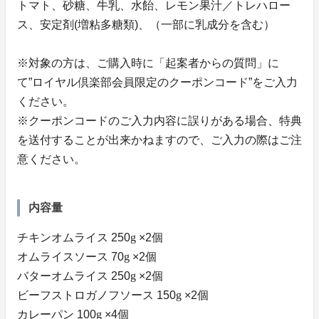
トマト、砂糖、牛乳、水飴、レモン果汁／トレハロー
ス、安定剤(増粘多糖類)、（一部に乳成分を含む）
※対象の方は、ご購入時に「起案者からの質問」に
て”ロイヤル倶楽部会員限定のクーポンコード”をご入力
ください。
※クーポンコードのご入力内容に誤りがある場合、特典
を送付することが出来かねますので、ご入力の際はご注
意ください。
内容量
チキンオムライス 250
g
×2個
オムライスソース 70
g
×2個
バターオムライス 250
g
×2個
ビーフストロガノフソース 150
g
×2個
カレーパン 100
g
×4個