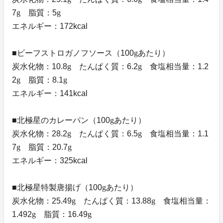
7
g
脂質：5
g
エネルギー：172kcal
■ビーフストロガノフソース（100
g
あたり）
炭水化物：10.8
g
たんぱく質：6.2
g
食塩相当量：1.2
2
g
脂質：8.1
g
エネルギー：141kcal
■北極星のカレーパン（100
g
あたり）
炭水化物：28.2
g
たんぱく質：6.5
g
食塩相当量：1.1
7
g
脂質：20.7
g
エネルギー：325kcal
■北極星特製唐揚げ（100
g
あたり）
炭水化物：25.49
g
たんぱく質：13.88
g
食塩相当量：
1.492
g
脂質：16.49
g