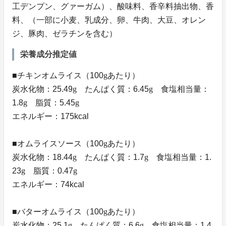
工デンプン、グァーガム）、酸味料、香辛料抽出物、香
料、（一部に小麦、乳成分、卵、牛肉、大豆、オレン
ジ、豚肉、ゼラチンを含む）
栄養成分推定値
■チキンオムライス（100
g
あたり）
炭水化物：25.49
g
たんぱく質：6.45
g
食塩相当量：
1.8
g
脂質：5.45
g
エネルギー：175kcal
■オムライスソース（100
g
あたり）
炭水化物：18.44
g
たんぱく質：1.7
g
食塩相当量：1.
23
g
脂質：0.47
g
エネルギー：74kcal
■バターオムライス（100
g
あたり）
炭水化物：25.1
g
たんぱく質：6.6
g
食塩相当量：1.4