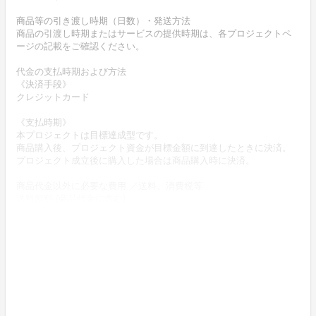
商品等の引き渡し時期（日数）・発送方法
商品の引渡し時期またはサービスの提供時期は、各プロジェクトペ
ージの記載をご確認ください。
代金の支払時期および方法
《決済手段》
クレジットカード
《支払時期》
本プロジェクトは目標達成型です。
商品購入後、プロジェクト資金が目標金額に到達したときに決済。
プロジェクト成立後に購入した場合は商品購入時に決済。
商品代金以外に必要な費用 ／送料、消費税等
送料無料 (商品代金に含む)
返品の取扱条件／返品期限、返品時の送料負担または解約や退会条
件
《返品の取扱い条件》
輸送による商品の破損および発送ミスがあった場合のみ返品可。
商品到着後14日以内に出品者連絡先に記載のメールアドレスにご連
絡いただいた後、
出品者から連絡のある返送先へ送料出品者負担でご返送下さい。