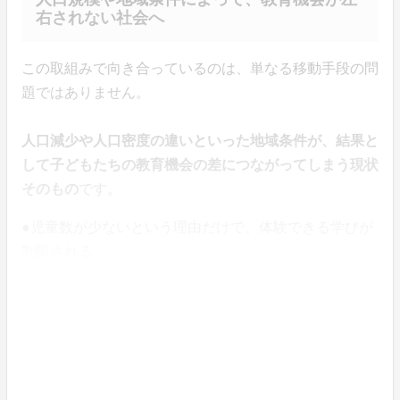
右されない社会へ
この取組みで向き合っているのは、単なる移動手段の問
題ではありません。
人口減少や人口密度の違いといった地域条件が、結果と
して子どもたちの教育機会の差につながってしまう現状
そのもの
です。
●児童数が少ないという理由だけで、体験できる学びが
制限される。
●地域によって、当たり前に行われてきた教育活動が成
立しなくなる。
こうした構造が固定化されてしまえば、教育の機会の平
等は損なわれていきます。
「子どもの未来をつなぐ実行委員会」は、この取組みを