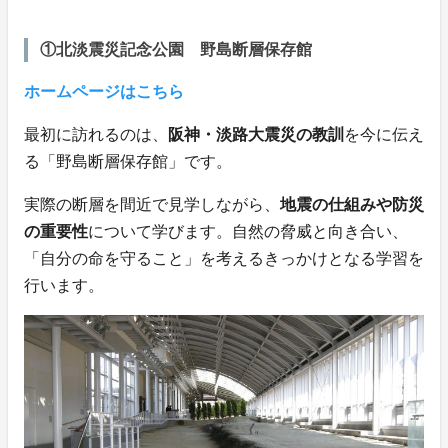
①北淡震災記念公園 野島断層保存館
ホームページはこちら
最初に訪れるのは、
阪神・淡路大震災の教訓
を今に伝え
る「野島断層保存館」です。
実際の断層を間近で見学しながら、
地震の仕組みや防災
の重要性
について学びます。自然の脅威と向き合い、
「自分の命を守ること」を考えるきっかけとなる学習を
行います。