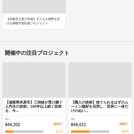
【赤穂市立原小学校】子どもの視野を広
げる体験学習応援プロジェクト
開催中の注目プロジェクト
【滋賀県米原市】三姉妹が受け継ぐ
【職人の技術】捨てられるはずのム
上丹生の技術。100年以上続く技術
ートン端材を活用し、世界に一体だ
を、今...
けのぬい...
累計
累計
¥44,300
¥48,432
募集中
募集中
22
%
48
%