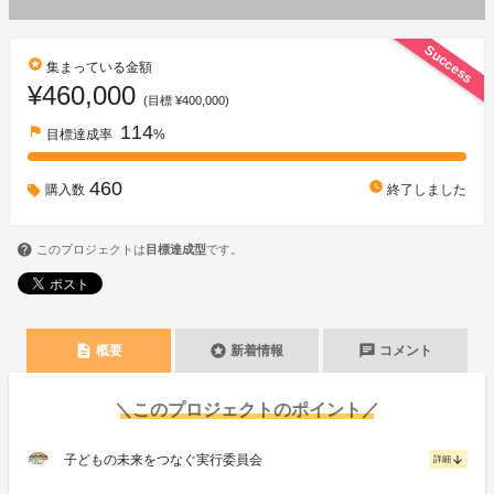
Success
stars
集まっている金額
¥460,000
(目標 ¥400,000)
114
flag
目標達成率
%
460
watch_later
購入数
終了しました
このプロジェクトは
目標達成型
です。
description
stars
chat
概要
新着情報
コメント
＼このプロジェクトのポイント／
子どもの未来をつなぐ実行委員会
arrow_downward
詳細