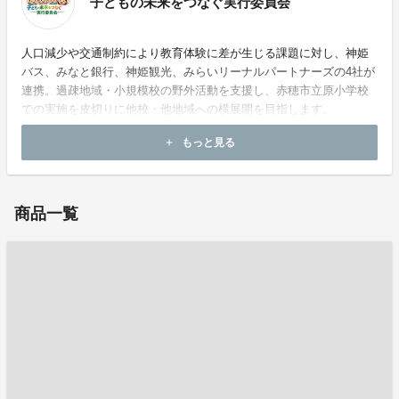
子どもの未来をつなぐ実行委員会
人口減少や交通制約により教育体験に差が生じる課題に対し、神姫
バス、みなと銀行、神姫観光、みらいリーナルパートナーズの4社が
連携。過疎地域・小規模校の野外活動を支援し、赤穂市立原小学校
での実施を皮切りに他校・他地域への横展開を目指します。
もっと見る
add
お問い合わせ：
chiikijigyou@shinkibus.co.jp
商品一覧