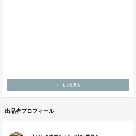
一過性の支援ではなく、人口規模や地域条件によって教
育の機会が左右されない社会を実現するための、持続的
な枠組みとして育てていきたいと考えています。
この取組みが、子どもたちの学びを守り、次の世代につ
なげていくための一助となることを願っています。
趣旨にご賛同いただける方は、ぜひクラウドファンディ
ングでのご支援・情報拡散で力を貸してください。支援
者の皆さまと共に、子どもたちの学びを守り、次の世代
へつないでいきます。
もっと見る
add
出品者プロフィール