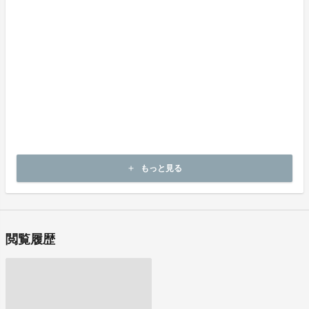
上記返品条件に該当しないお客様都合のキャンセルはお受けしてお
りません。
《不良品の取扱条件》
商品受取時に必ず商品の確認をお願いいたします。
商品には万全を期しておりますが、万が一下記理由による不良品の
場合は、
商品到着後14日以内に、出品者連絡先に記載のメールアドレスにご
連絡いただいた後、
出品者から新しい商品の発送や返金、不良品の返品の要否などにつ
いてお客さま宛にご連絡致します。
・申し込まれた商品と異なる商品が届いた場合
もっと見る
add
・商品が汚れている、または破損している場合
閲覧履歴