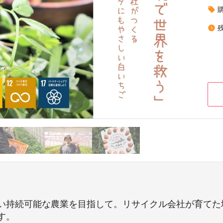
local_offer
watch_later
い持続可能な農業を目指して。リサイクル会社が育てた
す。