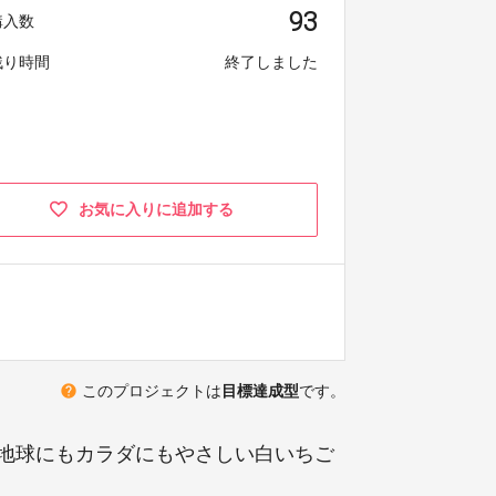
93
購入数
残り時間
終了しました
お気に入りに追加する
help
このプロジェクトは
目標達成型
です。
地球にもカラダにもやさしい白いちご