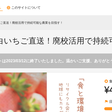
このサイトについて
ご直送！廃校活用で持続可能な農業を目指す！
白いちご直送！廃校活用で持続
は2023/03/12に終了いたしました。温かいご支援、ありが
stars
¥
flag