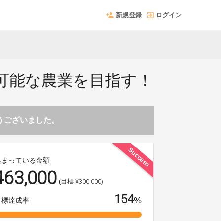
新規登録
ログイン
可能な農業を目指す！
とうございました。
Success
集まっている金額
463,000
¥300,000)
(目標
154
%
目標達成率