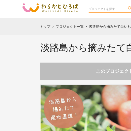
トップ
プロジェクト一覧
淡路島から摘みたて白いち
chevron_right
chevron_right
淡路島から摘みたて
このプロジェクト