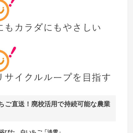
ちご直送！廃校活用で持続可能な農業
浴びた、白いちご「淡雪」