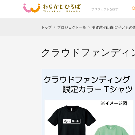
トップ
プロジェクト一覧
滋賀県守山市に”子どもの
chevron_right
chevron_right
クラウドファンディン