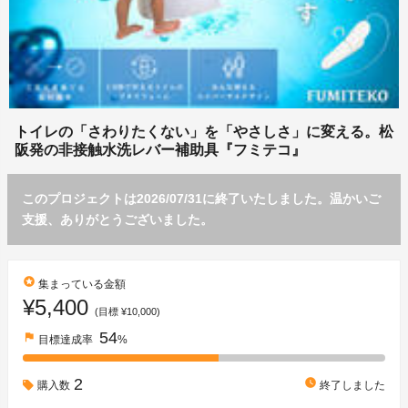
トイレの「さわりたくない」を「やさしさ」に変える。松
阪発の非接触水洗レバー補助具『フミテコ』
このプロジェクトは2026/07/31に終了いたしました。温かいご
支援、ありがとうございました。
stars
集まっている金額
¥5,400
(目標 ¥10,000)
54
flag
目標達成率
%
2
watch_later
購入数
終了しました