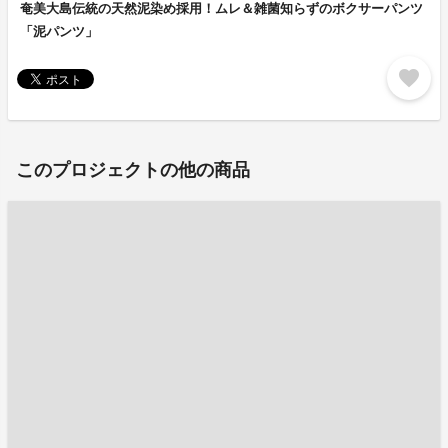
奄美大島伝統の天然泥染め採用！ムレ＆雑菌知らずのボクサーパンツ
「泥パンツ」
favorite
このプロジェクトの他の商品