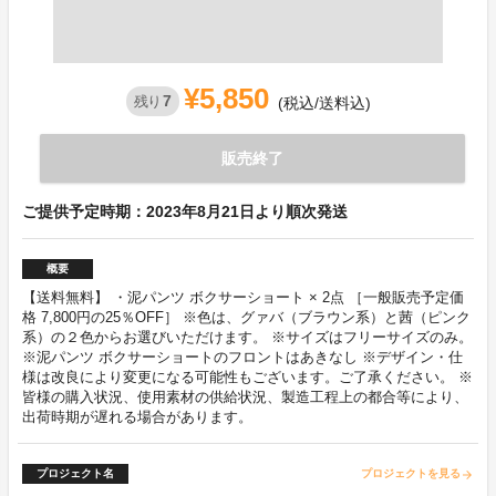
¥5,850
7
残り
(税込/送料込)
販売終了
ご提供予定時期：2023年8月21日より順次発送
概要
【送料無料】 ・泥パンツ ボクサーショート × 2点 ［一般販売予定価
格 7,800円の25％OFF］ ※色は、グァバ（ブラウン系）と茜（ピンク
系）の２色からお選びいただけます。 ※サイズはフリーサイズのみ。
※泥パンツ ボクサーショートのフロントはあきなし ※デザイン・仕
様は改良により変更になる可能性もございます。ご了承ください。 ※
皆様の購入状況、使用素材の供給状況、製造工程上の都合等により、
出荷時期が遅れる場合があります。
プロジェクト名
プロジェクトを見る
arrow_forward