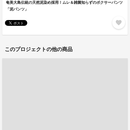
奄美大島伝統の天然泥染め採用！ムレ＆雑菌知らずのボクサーパンツ
「泥パンツ」
favorite
このプロジェクトの他の商品