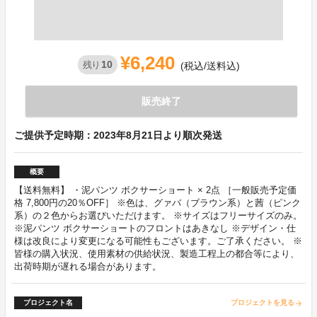
¥6,240
10
残り
(税込/送料込)
販売終了
ご提供予定時期：2023年8月21日より順次発送
概要
【送料無料】 ・泥パンツ ボクサーショート × 2点 ［一般販売予定価
格 7,800円の20％OFF］ ※色は、グァバ（ブラウン系）と茜（ピンク
系）の２色からお選びいただけます。 ※サイズはフリーサイズのみ。
※泥パンツ ボクサーショートのフロントはあきなし ※デザイン・仕
様は改良により変更になる可能性もございます。ご了承ください。 ※
皆様の購入状況、使用素材の供給状況、製造工程上の都合等により、
出荷時期が遅れる場合があります。
プロジェクト名
プロジェクトを見る
arrow_forward