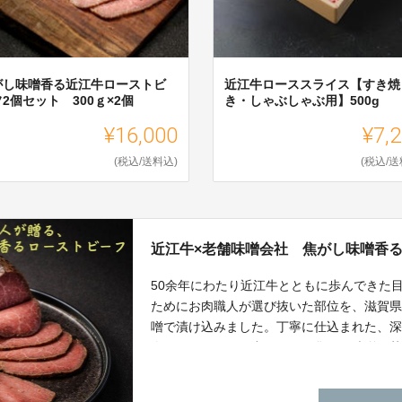
がし味噌香る近江牛ローストビ
近江牛ローススライス【すき焼
2個セット 300ｇ×2個
き・しゃぶしゃぶ用】500g
¥16,000
¥7,
(税込/送料込)
(税込/送
近江牛×老舗味噌会社 焦がし味噌香
50余年にわたり近江牛とともに歩んできた
ためにお肉職人が選び抜いた部位を、滋賀
噌で漬け込みました。丁寧に仕込まれた、
肉のうまみを引き出します。焦がし味噌と
土が生んだ唯一無二の味わいをお届けいた