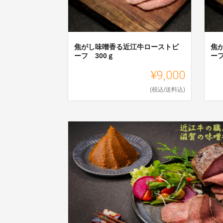
焦がし味噌香る近江牛ローストビ
焦
ーフ 300ｇ
ーフ
¥9,000
(税込/送料込)