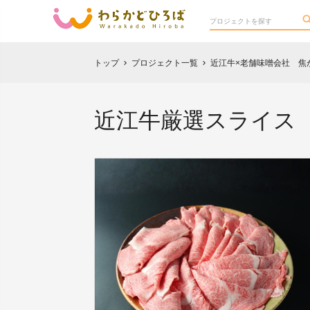
トップ
プロジェクト一覧
近江牛×老舗味噌会社 焦
chevron_right
chevron_right
近江牛厳選スライス（