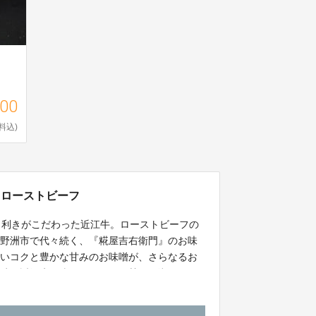
200
料込)
るローストビーフ
目利きがこだわった近江牛。ローストビーフの
県野洲市で代々続く、『糀屋吉右衛門』のお味
深いコクと豊かな甘みのお味噌が、さらなるお
芳醇な近江牛の脂のまろやかな甘み。湖国の風
します。