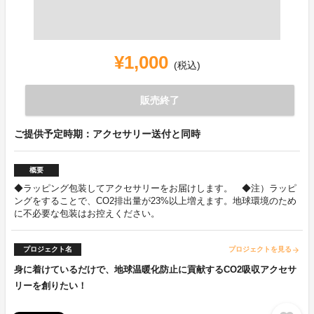
¥1,000
(税込)
販売終了
ご提供予定時期：アクセサリー送付と同時
概要
◆ラッピング包装してアクセサリーをお届けします。 ◆注）ラッピ
ングをすることで、CO2排出量が23%以上増えます。地球環境のため
に不必要な包装はお控えください。
プロジェクト名
プロジェクトを見る
arrow_forward
身に着けているだけで、地球温暖化防止に貢献するCO2吸収アクセサ
リーを創りたい！