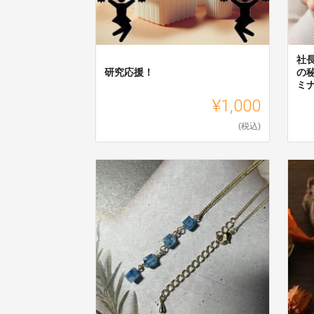
社
研究応援！
の
ミナ
¥1,000
(税込)