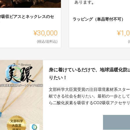
O2吸収ピアスとネックレスのセ
ラッピング（単品寄付不可）
ト
¥30,000
¥1,
(税込/送料込)
身に着けているだけで、地球温暖化防
りたい！
文部科学大臣賞受賞の注目環境素材系スタ
献できる社会を創りたい。最初の一歩とし
ら二酸化炭素を吸収するCO2吸収アクセサ