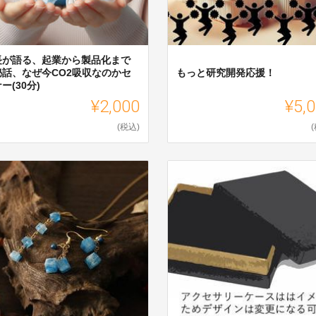
長が語る、起業から製品化まで
秘話、なぜ今CO2吸収なのかセ
もっと研究開発応援！
ー(30分)
¥2,000
¥5,
(税込)