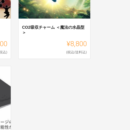
CO2吸収チャーム ＜魔法の水晶型
＞
000
¥8,800
(税込)
(税込/送料込)