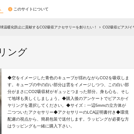
このサイトについて
球温暖化防止に貢献するCO2吸収アクセサリーを創りたい！
CO2吸収ピアス/
chevron_right
ヤリング
◆空をイメージした青色のキューブが揺れながらCO2を吸収しま
す。キューブの中の白い部分は雲をイメージしつつ、この白い部
分がまさにCO2吸収材がギュッとつまった部分。身も心も、そし
て地球も美しくしましょう。◆購入後のアンケートでピアスかイ
ヤリングを選択してください。◆サイズ：一辺5mmの立方体が
二つついたアクセサリー◆アクセサリーのLCA証明書付き◆環境
配慮の視点から、簡易包装で送付します。ラッピングが必要な方
はラッピングも一緒に購入下さい。