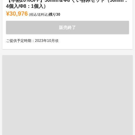
【早割20%OFF】50mm＆Φ8 ぐい呑みセット（50mm：
4個入/Φ8：1個入）
¥30,976
残り
30
(税込/送料込)
販売終了
ご提供予定時期：2023年10月頃