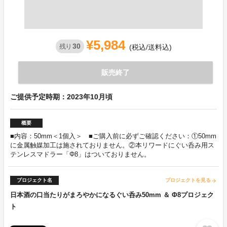
¥5,984
30
残り
(税込/送料込)
販売終了
ご提供予定時期：2023年10月頃
概要
■内容：50mm＜1個入＞ ■ご購入前に必ずご確認ください：①50mm
に金属触媒加工は施されておりません。②本リワードにぐい呑み用ス
テンレスマドラー「Φ8」はついておりません。
プロジェクト名
プロジェクトを見る
arrow_forward
日本酒の口当たりがまろやかになるぐい呑み50mm ＆ Φ8プロジェク
ト