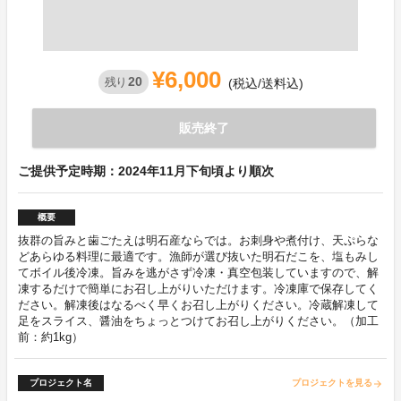
¥6,000
20
残り
(税込/送料込)
販売終了
ご提供予定時期：2024年11月下旬頃より順次
概要
抜群の旨みと歯ごたえは明石産ならでは。お刺身や煮付け、天ぷらな
どあらゆる料理に最適です。漁師が選び抜いた明石だこを、塩もみし
てボイル後冷凍。旨みを逃がさず冷凍・真空包装していますので、解
凍するだけで簡単にお召し上がりいただけます。冷凍庫で保存してく
ださい。解凍後はなるべく早くお召し上がりください。冷蔵解凍して
足をスライス、醤油をちょっとつけてお召し上がりください。（加工
前：約1kg）
プロジェクト名
プロジェクトを見る
arrow_forward