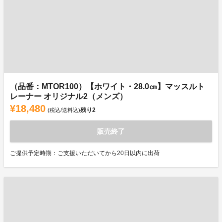
（品番：MTOR100）【ホワイト・28.0㎝】マッスルト
レーナー オリジナル2（メンズ）
¥18,480
残り
2
(税込/送料込)
販売終了
ご提供予定時期：ご支援いただいてから20日以内に出荷