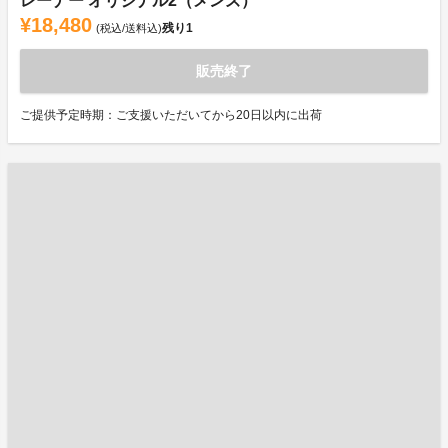
レーナー オリジナル2（メンズ）
¥18,480
残り
1
(税込/送料込)
販売終了
ご提供予定時期：ご支援いただいてから20日以内に出荷