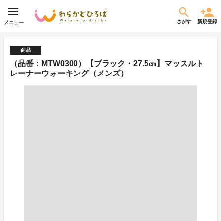
さがす
新規登録
メニュー
商品
（品番：MTW0300）【ブラック・27.5㎝】マッスルト
レーナーウォーキング（メンズ）