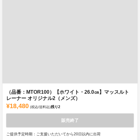
（品番：MTOR100）【ホワイト・26.0㎝】マッスルト
レーナー オリジナル2（メンズ）
¥18,480
残り
2
(税込/送料込)
販売終了
ご提供予定時期：ご支援いただいてから20日以内に出荷