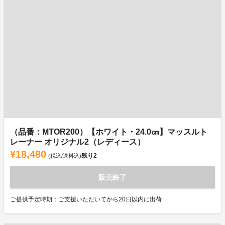
（品番：MTOR200）【ホワイト・24.0㎝】マッスルト
レーナー オリジナル2（レディース）
¥18,480
残り
2
(税込/送料込)
販売終了
ご提供予定時期：ご支援いただいてから20日以内に出荷