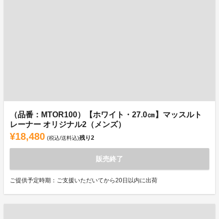
（品番：MTOR100）【ホワイト・27.0㎝】マッスルト
レーナー オリジナル2（メンズ）
¥18,480
残り
2
(税込/送料込)
販売終了
ご提供予定時期：ご支援いただいてから20日以内に出荷