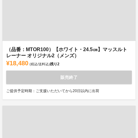
（品番：MTOR100）【ホワイト・24.5㎝】マッスルト
レーナー オリジナル2（メンズ）
¥18,480
残り
2
(税込/送料込)
販売終了
ご提供予定時期：ご支援いただいてから20日以内に出荷