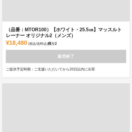
（品番：MTOR100）【ホワイト・25.5㎝】マッスルト
レーナー オリジナル2（メンズ）
¥18,480
残り
2
(税込/送料込)
販売終了
ご提供予定時期：ご支援いただいてから20日以内に出荷