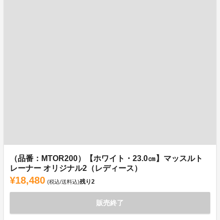
（品番：MTOR200）【ホワイト・23.0㎝】マッスルト
レーナー オリジナル2（レディース）
¥18,480
残り
2
(税込/送料込)
販売終了