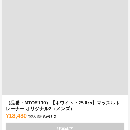
（品番：MTOR100）【ホワイト・25.0㎝】マッスルト
レーナー オリジナル2（メンズ）
¥18,480
残り
2
(税込/送料込)
販売終了