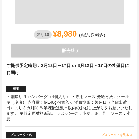
¥8,980
10
残り
(税込/送料込)
販売終了
ご提供予定時期：2月12日～17日 or 3月12日～17日の希望日に
お届け
概要
・霜降り 生ハンバーグ（4個入り） ・専用ソース 発送方法：クール
便（冷凍） 内容量：約140g×4個入り 消費期限：製造日（当店出荷
日）より３カ月間 ※解凍後は数日以内のお召し上がりをお願いいたし
ます。 ※特定原材料8品目 ハンバーグ：小麦、卵、乳 ソース：小
麦
プロジェクト名
プロジェクトを見る
arrow_forward