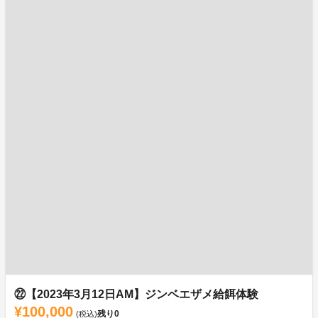
㉒【2023年3月12日AM】ジンベエザメ給餌体験
¥100,000
残り
0
(税込)