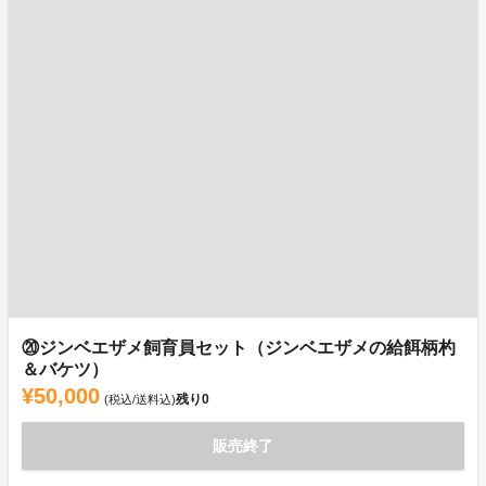
⑳ジンベエザメ飼育員セット（ジンベエザメの給餌柄杓
＆バケツ）
¥50,000
残り
0
(税込/送料込)
販売終了