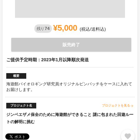
¥5,000
74
残り
(税込/送料込)
販売終了
ご提供予定時期：2023年1月以降順次発送
概要
海遊館バイオロギング研究員オリジナルピンバッチをケースに入れて
お届けします。
プロジェクト名
プロジェクトを見る
arrow_forward
ジンベエザメ保全のために海遊館ができること 謎に包まれた回遊ルー
トの解明に挑む
favorite