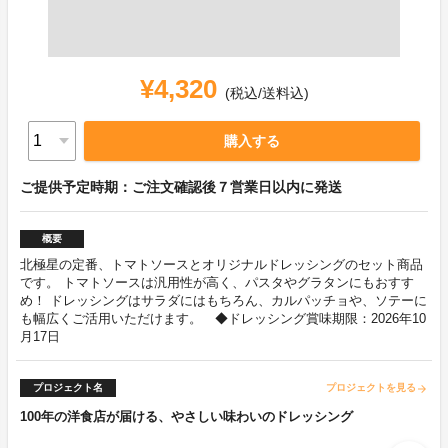
¥4,320
(税込/送料込)
購入する
ご提供予定時期：ご注文確認後７営業日以内に発送
概要
北極星の定番、トマトソースとオリジナルドレッシングのセット商品
です。 トマトソースは汎用性が高く、パスタやグラタンにもおすす
め！ ドレッシングはサラダにはもちろん、カルパッチョや、ソテーに
も幅広くご活用いただけます。 ◆ドレッシング賞味期限：2026年10
月17日
プロジェクト名
プロジェクトを見る
arrow_forward
100年の洋食店が届ける、やさしい味わいのドレッシング