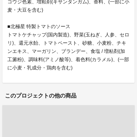
コウジ色素、増粘剤(キサンタンガム)、香料、(一部に小
麦・大豆を含む)
■北極星 特製トマトのソース
トマトケチャップ(国内製造)、野菜(玉ねぎ、人参、セロ
リ)、還元水飴、トマトペースト、砂糖、小麦粉、チキ
ンエキス、マーガリン、ブランデー、食塩 / 増粘剤(加
工澱粉)、調味料(アミノ酸等)、着色料(カラメル)、(一部
に小麦・乳成分・鶏肉を含む)
このプロジェクトの他の商品