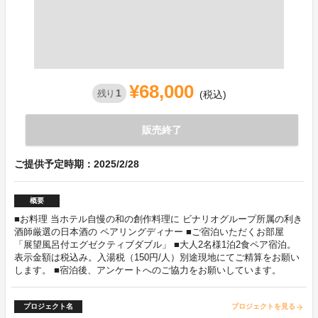
¥68,000
1
残り
(税込)
販売終了
ご提供予定時期：2025/2/28
概要
■お料理 当ホテル自慢の和の創作料理に ビナリオグループ所属の利き
酒師厳選の日本酒の ペアリングディナー ■ご宿泊いただくお部屋
「展望風呂付エグゼクティブダブル」 ■大人2名様1泊2食ペア宿泊。
表示金額は税込み。入湯税（150円/人）別途現地にてご精算をお願い
します。 ■宿泊後、アンケートへのご協力をお願いしています。
プロジェクト名
プロジェクトを見る
arrow_forward