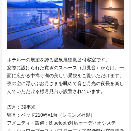
ホテル一の展望を誇る温泉展望風呂付客室です。
窓際に設けられた寛ぎのスペース（月見台）からは、一
面に広がる中禅寺湖の美しい景観をご覧いただけます。
夜の空に浮かぶお月さまを眺めて音と月光の夜長を楽し
んでいただける様月見台が設置されています。
広さ：39平米
寝具：ベッド210幅×1台（シモンズ社製）
アメニティ・設備：Bluetooth対応オーディオシステ
ム・シャワーブース・バスローブ・加湿機能付空気清浄