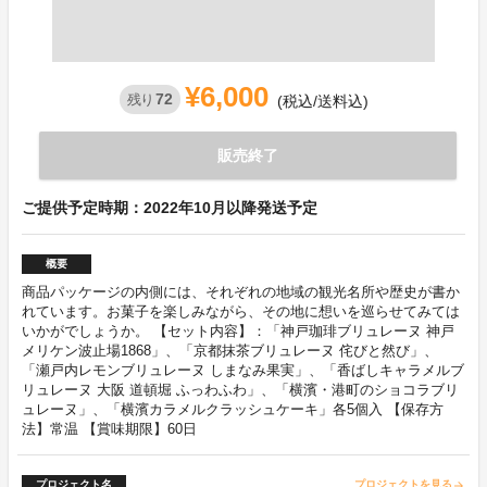
¥6,000
72
残り
(税込/送料込)
販売終了
ご提供予定時期：2022年10月以降発送予定
概要
商品パッケージの内側には、それぞれの地域の観光名所や歴史が書か
れています。お菓子を楽しみながら、その地に想いを巡らせてみては
いかがでしょうか。 【セット内容】：「神戸珈琲ブリュレーヌ 神戸
メリケン波止場1868」、「京都抹茶ブリュレーヌ 侘びと然び」、
「瀬戸内レモンブリュレーヌ しまなみ果実」、「香ばしキャラメルブ
リュレーヌ 大阪 道頓堀 ふっわふわ」、「横濱・港町のショコラブリ
ュレーヌ」、「横濱カラメルクラッシュケーキ」各5個入 【保存方
法】常温 【賞味期限】60日
プロジェクト名
プロジェクトを見る
arrow_forward