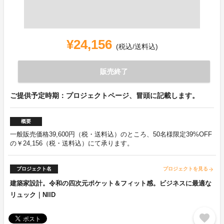
¥24,156
(税込/送料込)
販売終了
ご提供予定時期：プロジェクトページ、冒頭に記載します。
概要
一般販売価格39,600円（税・送料込）のところ、50名様限定39%OFF
の￥24,156（税・送料込）にて承ります。
プロジェクト名
プロジェクトを見る
arrow_forward
建築家設計。令和の四次元ポケット＆フィット感。ビジネスに最適な
リュック｜NIID
favorite