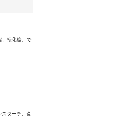
脂、転化糖、で
ンスターチ、食