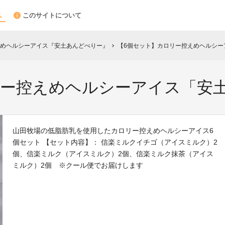
このサイトについて
めヘルシーアイス『安土あんどべりー』
【6個セット】カロリー控えめヘルシー
chevron_right
リー控えめヘルシーアイス「安
山田牧場の低脂肪乳を使用したカロリー控えめヘルシーアイス6
個セット 【セット内容】： 信楽ミルクイチゴ（アイスミルク）2
個、信楽ミルク（アイスミルク）2個、信楽ミルク抹茶（アイス
ミルク）2個 ※クール便でお届けします