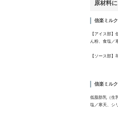
原材料
信楽ミルク
【アイス部】
ん粉、食塩／
【ソース部】
信楽ミルク
低脂肪乳（生
塩／寒天、シ